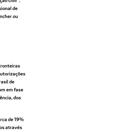
ão civil”.
sional de
ncher ou
Fronteiras
autorizações
asil de
ram em fase
ência, dos
erca de 19%
dos através