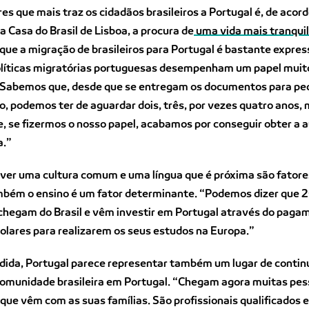
es que mais traz os cidadãos brasileiros a Portugal é, de acor
a Casa do Brasil de Lisboa, a procura de
uma vida mais tranqui
ue a migração de brasileiros para Portugal é bastante expres
olíticas migratórias portuguesas desempenham um papel muit
 Sabemos que, desde que se entregam os documentos para ped
o, podemos ter de aguardar dois, três, por vezes quatro anos,
 se fizermos o nosso papel, acabamos por conseguir obter a 
a.”
aver uma cultura comum e uma língua que é próxima são fatore
mbém o ensino é um fator determinante. “Podemos dizer que 
chegam do Brasil e vêm investir em Portugal através do paga
olares para realizarem os seus estudos na Europa.”
dida, Portugal parece representar também um lugar de contin
comunidade brasileira em Portugal. “Chegam agora muitas pes
 que vêm com as suas famílias. São profissionais qualificados 