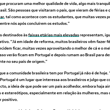
ue procuram uma melhor qualidade de vida, algo mais tranqui
asil. São pessoas que visitaram o país, que vieram de férias e 
car
, tal como acontece com os estudantes, que muitas vezes 
entre nós após concluírem os estudos.”
os destinados às
faixas etárias mais elevadas
representam, ig
ativo. “Já em idade de reforma, muitos brasileiros vêm fazer fé
ecidem ficar, muitas vezes aproveitando o melhor de cá e o me
osso verão ficam em Portugal e depois rumam ao Brasil para de
te no seu país de origem.”
que a comunidade brasileira tem por Portugal já não é de hoje.
Portugal é um lugar que interessa aos brasileiros e julgo que c
facto, a ideia de que pode ser um país acolhedor, embora haja a
 e estereótipos, especialmente em relação às mulheres, mas 
r positivo.