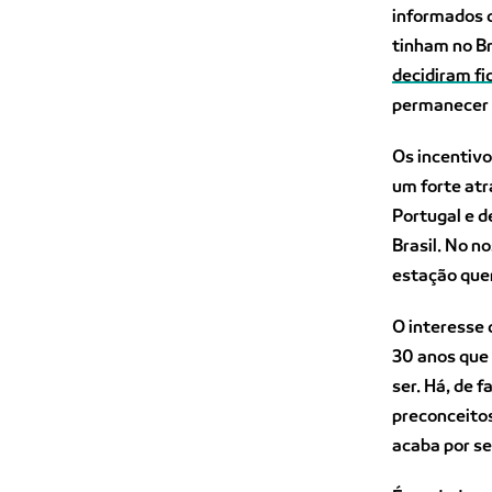
informados q
tinham no Br
decidiram fi
permanecer 
Os incentiv
um forte atr
Portugal e d
Brasil. No n
estação quen
O interesse 
30 anos que 
ser. Há, de 
preconceitos
acaba por se