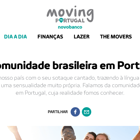
DIA A DIA
FINANÇAS
LAZER
THE MOVERS
omunidade brasileira em Port
nosso país com o seu sotaque cantado, trazendo à língu
 uma sensualidade muito própria. Falamos da comunidade
em Portugal, cuja realidade fomos conhecer.
PARTILHAR