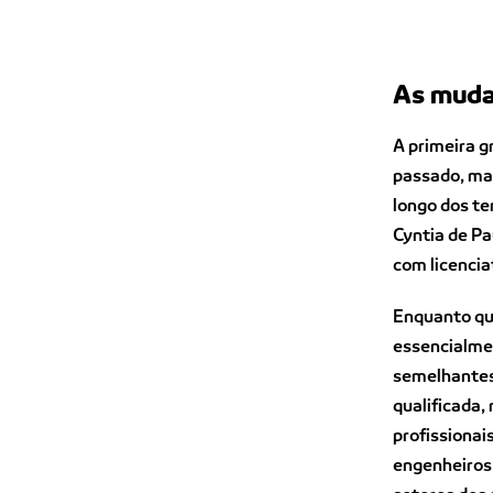
As muda
A primeira g
passado, mas
longo dos te
Cyntia de Pa
com licenci
Enquanto que
essencialmen
semelhantes
qualificada,
profissionai
engenheiros,