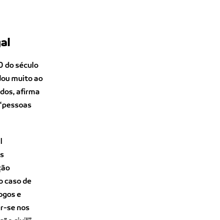
al
0 do século
dou muito ao
ados, afirma
 “pessoas
l
as
ção
o caso de
logos e
ir-se nos