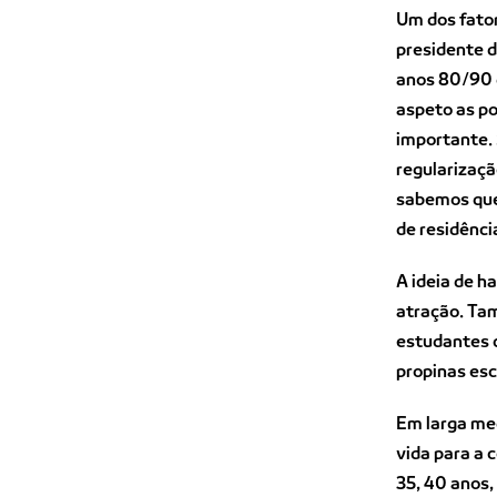
Um dos fator
presidente d
anos 80/90 q
aspeto as p
importante.
regularizaçã
sabemos que,
de residênci
A ideia de h
atração. Ta
estudantes 
propinas esc
Em larga me
vida para a 
35, 40 anos,