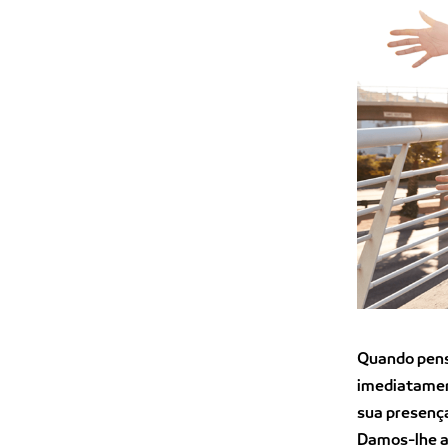
Quando pens
imediatame
sua presença
Damos-lhe a 