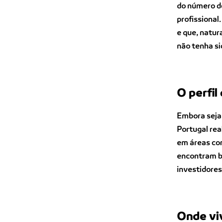
do número d
profissional
e que, natu
não tenha si
O perfil
Embora seja
Portugal re
em áreas com
encontram ba
investidore
Onde vi