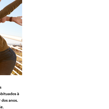
s
abituados à
 dos anos.
je.