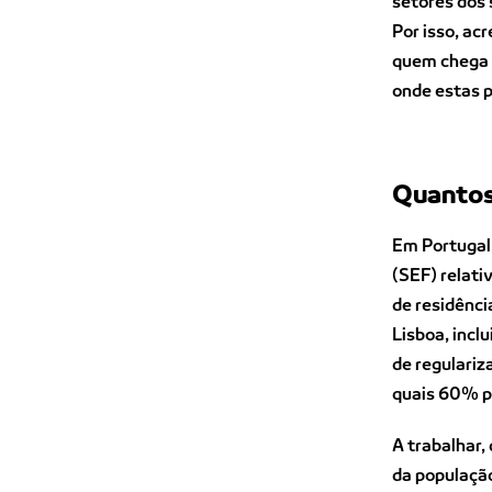
setores dos 
Por isso, ac
quem chega 
onde estas p
Quantos
Em Portugal,
(SEF) relati
de residênci
Lisboa, incl
de regulariz
quais 60% p
A trabalhar,
da população