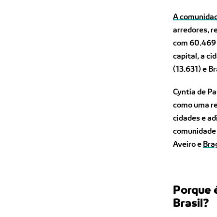
A comunidad
arredores, r
com 60.469 i
capital, a c
(13.631) e B
Cyntia de Pa
como uma re
cidades e a
comunidade 
Aveiro e
Bra
Porque é
Brasil?