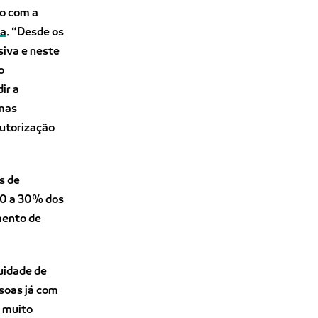
do com a
la
. “Desde os
siva e neste
o
ir a
 mas
autorização
s de
20 a 30% dos
mento de
uidade de
soas já com
e muito