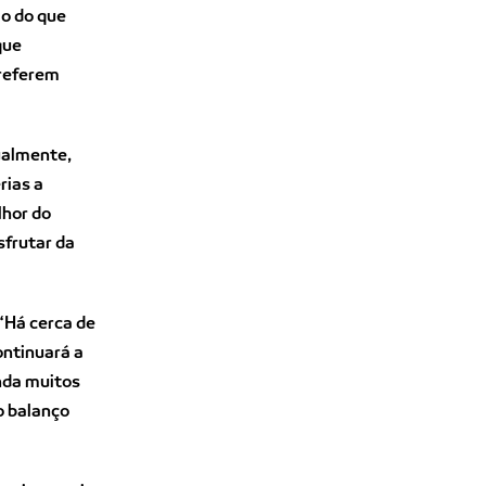
lo do que
que
preferem
ualmente,
rias a
lhor do
sfrutar da
 “Há cerca de
ontinuará a
inda muitos
o balanço