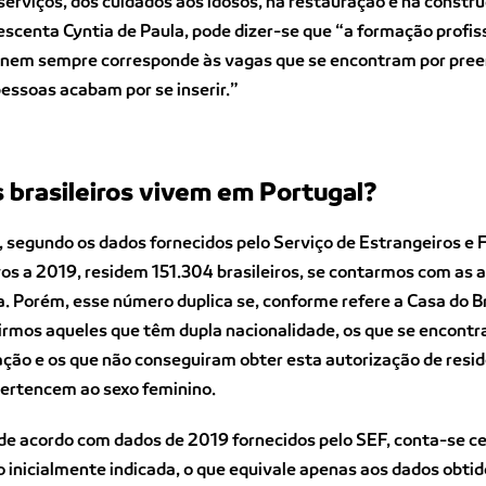
serviços, dos cuidados aos idosos, na restauração e na construç
rescenta Cyntia de Paula, pode dizer-se que “a formação profis
nem sempre corresponde às vagas que se encontram por pree
essoas acabam por se inserir.”
 brasileiros vivem em Portugal?
 segundo os dados fornecidos pelo Serviço de Estrangeiros e 
vos a 2019, residem 151.304 brasileiros, se contarmos com as 
a. Porém, esse número duplica se, conforme refere a Casa do Br
uirmos aqueles que têm dupla nacionalidade, os que se encont
ação e os que não conseguiram obter esta autorização de resid
ertencem ao sexo feminino.
 de acordo com dados de 2019 fornecidos pelo SEF, conta-se c
 inicialmente indicada, o que equivale apenas aos dados obti