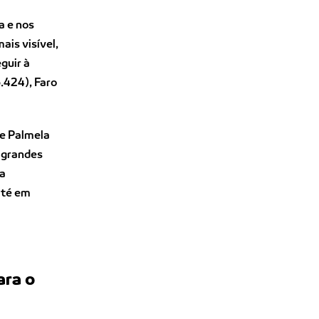
a e nos
ais visível,
guir à
6.424), Faro
 e Palmela
 grandes
da
até em
ara o