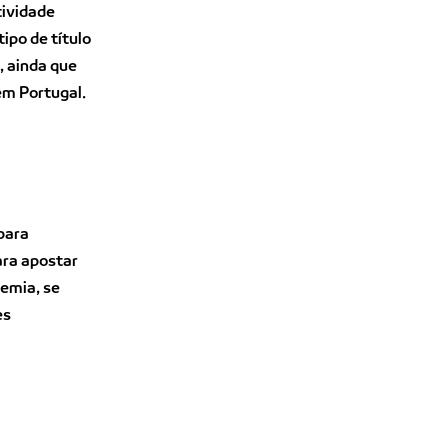
tividade
ipo de título
 ainda que
em Portugal.
para
ara apostar
demia, se
es