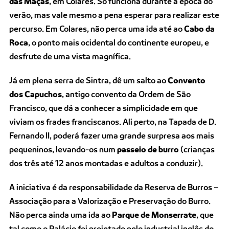
das Maçãs
, em Colares. Só funciona durante a época do
verão, mas vale mesmo a pena esperar para realizar este
percurso. Em Colares, não perca uma ida até ao
Cabo da
Roca
, o ponto mais ocidental do continente europeu, e
desfrute de uma vista magnífica.
Já em plena serra de Sintra, dê um salto ao
Convento
dos Capuchos
, antigo convento da Ordem de São
Francisco, que dá a conhecer a simplicidade em que
viviam os frades franciscanos. Ali perto, na Tapada de D.
Fernando II, poderá fazer uma grande surpresa aos mais
pequeninos, levando-os num
passeio de burro
(crianças
dos três até 12 anos montadas e adultos a conduzir).
A iniciativa é da responsabilidade da Reserva de Burros –
Associação para a Valorização e Preservação do Burro.
Não perca ainda uma ida ao
Parque de Monserrate
, que
tal como o Palácio foi projetado pelo industrial inglês do