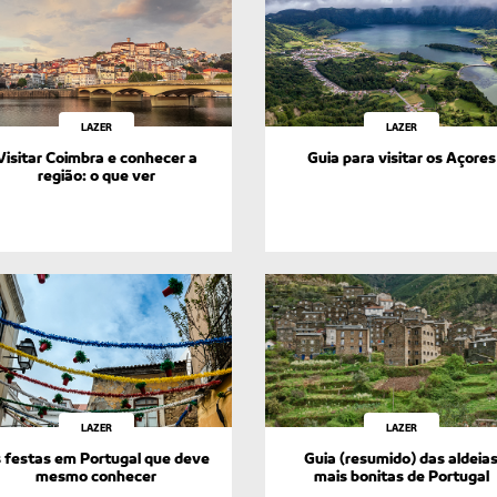
LAZER
LAZER
Visitar Coimbra e conhecer a
Guia para visitar os Açores
região: o que ver
LAZER
LAZER
 festas em Portugal que deve
Guia (resumido) das aldeia
mesmo conhecer
mais bonitas de Portugal