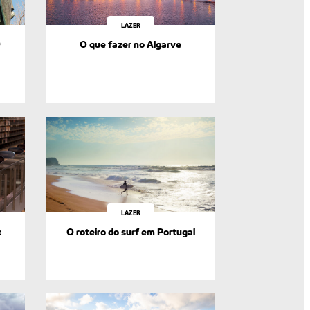
LAZER
9
O que fazer no Algarve
LAZER
:
O roteiro do surf em Portugal