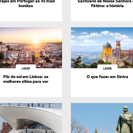
grejas em Portugal: as 10 mais
Santuário de Nossa Senhora
bonitas
Fátima: a história
LAZER
LAZER
Pôr do sol em Lisboa: os
O que fazer em Sintra
melhores sítios para ver