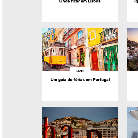
Onde ficar em Lisboa
I
LAZER
Um guia de férias em Portugal