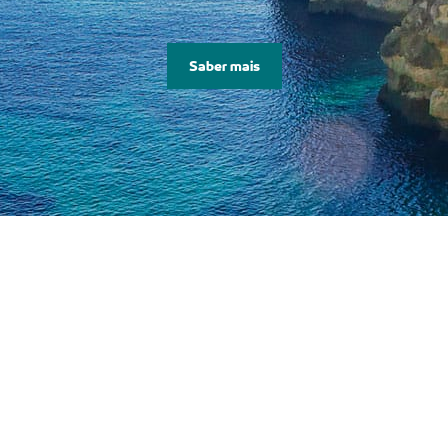
Saber mais
TÁ A PENSAR NUMA MUDANÇA PARA PORTUG
e preciso para
O parceiro cer
mprar casa?
financiar a su