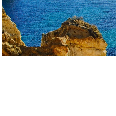
ES
De qu
co