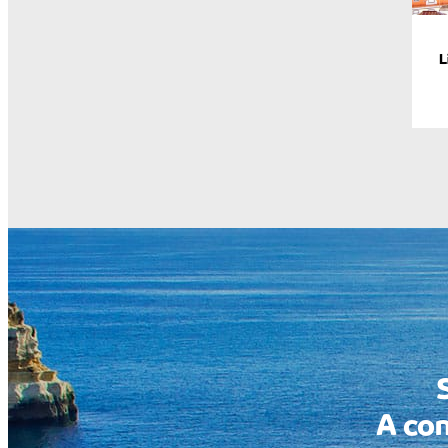
L
A con