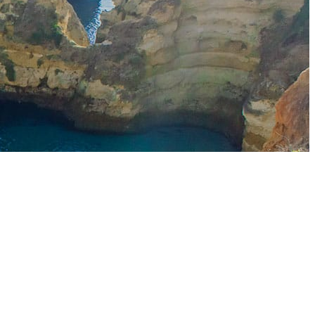
AL?
to para
a casa