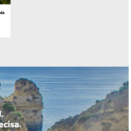
 da
.
ecisa.