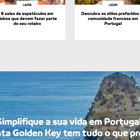
LAZER
LAZER
8 salas de espetáculos em
Descubra os sítios preferidos
isboa que devem fazer parte
comunidade francesa em
do seu roteiro
Portugal
Simplifique a sua vida em Portugal
ta Golden Key tem tudo o que pr