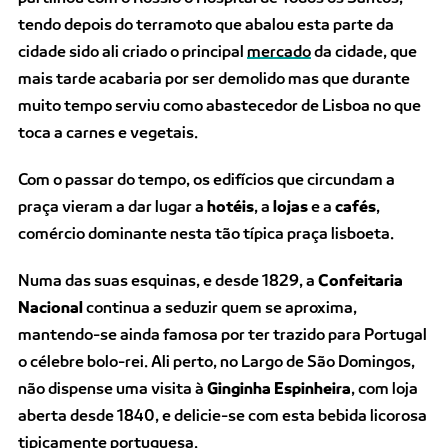
tendo depois do terramoto que abalou esta parte da
cidade sido ali criado o principal
mercado
da cidade, que
mais tarde acabaria por ser demolido mas que durante
muito tempo serviu como abastecedor de Lisboa no que
toca a carnes e vegetais.
Com o passar do tempo, os edifícios que circundam a
praça vieram a dar lugar a
hotéis
, a
lojas
e a
cafés
,
comércio dominante nesta tão típica praça lisboeta.
Numa das suas esquinas, e desde 1829, a
Confeitaria
Nacional
continua a seduzir quem se aproxima,
mantendo-se ainda famosa por ter trazido para Portugal
o célebre bolo-rei. Ali perto, no Largo de São Domingos,
não dispense uma visita à
Ginginha Espinheira
, com loja
aberta desde 1840, e delicie-se com esta bebida licorosa
tipicamente portuguesa.