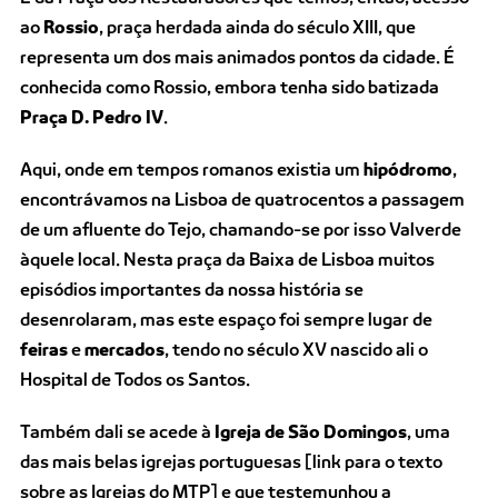
ao
Rossio
, praça herdada ainda do século XIII, que
representa um dos mais animados pontos da cidade. É
conhecida como Rossio,
e
mbora tenha sido batizada
Praça D. Pedro IV
.
Aqui, onde em tempos romanos existia um
hipódromo
,
encontrávamos na Lisboa de quatrocentos a passagem
de um afluente do Tejo, chamando-se por isso Valverde
àquele local. Nesta praça da Baixa de Lisboa muitos
episódios importantes da nossa história se
desenrolaram, mas este espaço foi sempre lugar de
feiras
e
mercados
, tendo no século XV nascido ali o
Hospital de Todos os Santos.
Também dali se acede à
Igreja de São Domingos
, uma
das mais belas igrejas portuguesas [link para o texto
sobre as Igrejas do MTP] e que testemunhou a