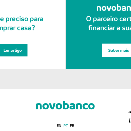
e preciso para
O parceiro cer
mprar casa?
financiar a su
Ler artigo
Saber mais
“
EN
PT
FR