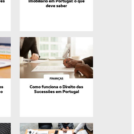
res
Imobiliário em Portugal: o que
deve saber
FINANÇAS
os
Como funciona o Direito das
 o
Sucessões em Portugal