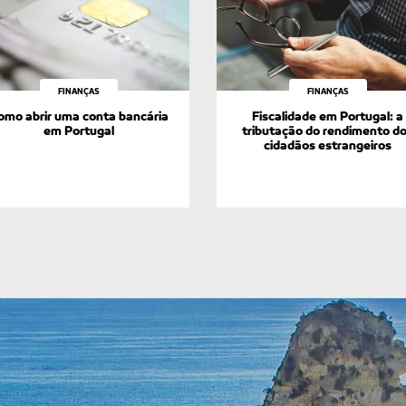
FINANÇAS
FINANÇAS
omo abrir uma conta bancária
Fiscalidade em Portugal: a
em Portugal
tributação do rendimento d
cidadãos estrangeiros