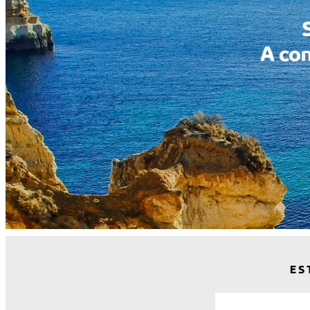
A con
ES