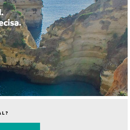
.
ecisa.
AL?