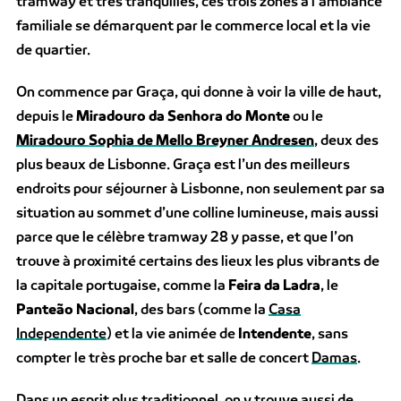
tramway et très tranquilles, ces trois zones à l’ambiance
familiale se démarquent par le commerce local et la vie
de quartier.
On commence par Graça, qui donne à voir la ville de haut,
depuis le
Miradouro da Senhora do Monte
ou le
Miradouro Sophia de Mello Breyner Andresen
, deux des
plus beaux de Lisbonne. Graça est l’un des meilleurs
endroits pour séjourner à Lisbonne, non seulement par sa
situation au sommet d’une colline lumineuse, mais aussi
parce que le célèbre tramway 28 y passe, et que l’on
trouve à proximité certains des lieux les plus vibrants de
la capitale portugaise, comme la
Feira da Ladra
, le
Panteão Nacional
, des bars (comme la
Casa
Independente
) et la vie animée de
Intendente
, sans
compter le très proche bar et salle de concert
Damas
.
Dans un esprit plus traditionnel, on y trouve aussi de